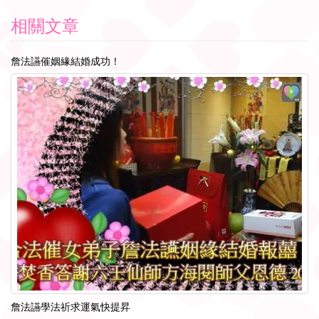
相關文章
詹法讌催姻緣結婚成功！
詹法讌學法祈求運氣快提昇