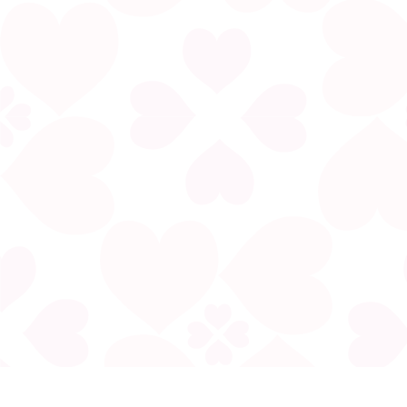
電郵:
fonghoiyue@gmail.com
地址︰香港九龍太子西洋菜街258號長寧大廈5字樓C室(太子地