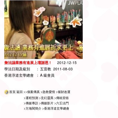
詹法讌業務有進展上壇謝恩 !
2012-12-15
學法日期及級別
：
五雷教 2011-08-03
香港淳道玄學總會
：
A 級會員
首頁
返回
>>個案傳真
>急救愛情
>催財改運
>運程預測
>玄幻靈異
>傳統習俗
>傳媒專訪
>傳媒影片
>六壬法門
>方海閱簡介
>香港淳道玄學總會